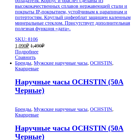
обладателя. Корпус и браслет сделаны из
высококачественных сплавов нержавеющей стали и
покрыты IP-покрытием, устойчивым к царапинам и
потертостям. Круглый циферблат защищен каленным
минеральные стеклом. Присутствует дополнительная
полезная функция «дата».
SKU: 8106
1,090
₽
1,490
₽
Подробнее
Сравнить
Бренды
,
Мужские наручные часы
,
OCHSTIN
,
Кварцевые
Наручные часы OCHSTIN (50A
Черные)
Бренды
,
Мужские наручные часы
,
OCHSTIN
,
Кварцевые
Наручные часы OCHSTIN (50A
Черные)