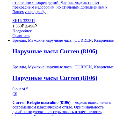
от внешних повреждений. Данная модель станет
прекрасным недорогим, но стильным дополнением к
Вашему гардеробу.
SKU: 323211
1,550
₽
2,490
₽
Подробнее
Сравнить
Бренды
,
Мужские наручные часы
,
CURREN
,
Кварцевые
Наручные часы Curren (8106)
Бренды
,
Мужские наручные часы
,
CURREN
,
Кварцевые
Наручные часы Curren (8106)
0
out of 5
(0)
Curren Relogio masculino (8106)
– модель выполнена в
современном классическом стиле. Оригинальность
дизайна подчеркивает серьезность и элегантность