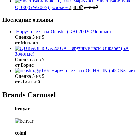
Смарт-часы Smart Baby Watch
Q100 (GW200S) розовые
2,480
₽
2,990
₽
Последние отзывы
Наручные часы Ochstin (GA62002C Черные)
Оценка
5
из 5
от Михаил
Наручные часы Oubaoer (5A
Золотые)
Оценка
5
из 5
от Борис
Наручные часы OCHSTIN (50C Белые)
Оценка
5
из 5
от Дмитрий
Brands Carousel
benyar
colmi