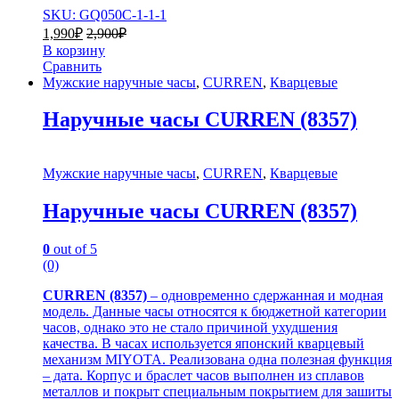
SKU: GQ050C-1-1-1
1,990
₽
2,900
₽
В корзину
Сравнить
Мужские наручные часы
,
CURREN
,
Кварцевые
Наручные часы CURREN (8357)
Мужские наручные часы
,
CURREN
,
Кварцевые
Наручные часы CURREN (8357)
0
out of 5
(0)
CURREN (8357)
– одновременно сдержанная и модная
модель. Данные часы относятся к бюджетной категории
часов, однако это не стало причиной ухудшения
качества. В часах используется японский кварцевый
механизм MIYOTA. Реализована одна полезная функция
– дата. Корпус и браслет часов выполнен из сплавов
металлов и покрыт специальным покрытием для зашиты