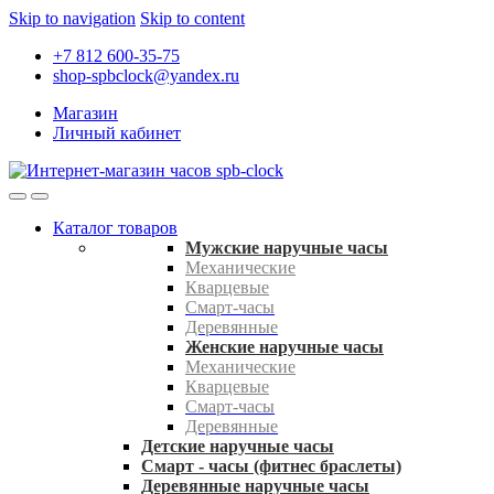
Skip to navigation
Skip to content
+7 812 600-35-75
shop-spbclock@yandex.ru
Магазин
Личный кабинет
Каталог товаров
Мужские наручные часы
Механические
Кварцевые
Смарт-часы
Деревянные
Женские наручные часы
Механические
Кварцевые
Смарт-часы
Деревянные
Детские наручные часы
Смарт - часы (фитнес браслеты)
Деревянные наручные часы