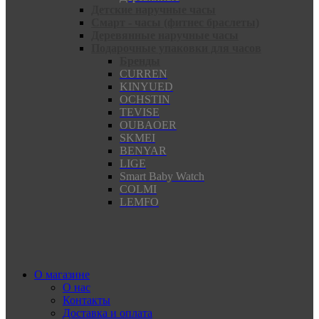
Детские наручные часы
Смарт - часы (фитнес браслеты)
Деревянные наручные часы
Подарочные упаковки для часов
Бренды
CURREN
KINYUED
OCHSTIN
TEVISE
OUBAOER
SKMEI
BENYAR
LIGE
Smart Baby Watch
COLMI
LEMFO
О магазине
О нас
Контакты
Доставка и оплата