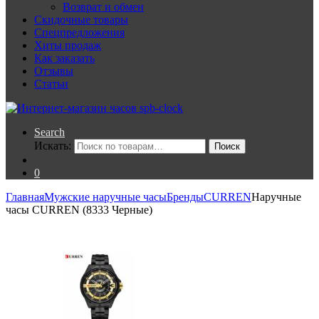
Возврат и обмен
Скидочные товары
Спецпредложения
Хиты продаж
Как заказать
Отзывы
Статьи
Search
Искать:
Поиск
0
Главная
Мужские наручные часы
Бренды
CURREN
Наручные
часы CURREN (8333 Черные)