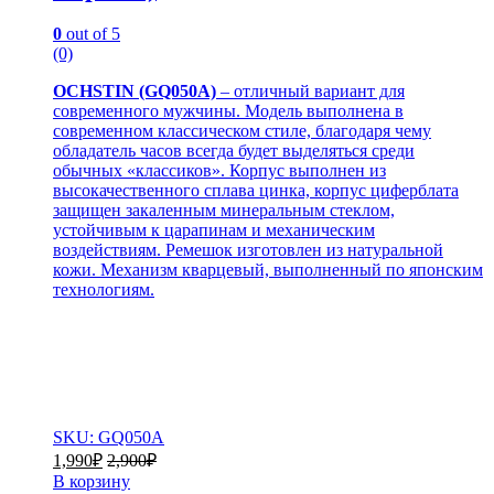
0
out of 5
(0)
OCHSTIN (GQ050A)
– отличный вариант для
современного мужчины. Модель выполнена в
современном классическом стиле, благодаря чему
обладатель часов всегда будет выделяться среди
обычных «классиков». Корпус выполнен из
высокачественного сплава цинка, корпус циферблата
защищен закаленным минеральным стеклом,
устойчивым к царапинам и механическим
воздействиям. Ремешок изготовлен из натуральной
кожи. Механизм кварцевый, выполненный по японским
технологиям.
SKU: GQ050A
1,990
₽
2,900
₽
В корзину