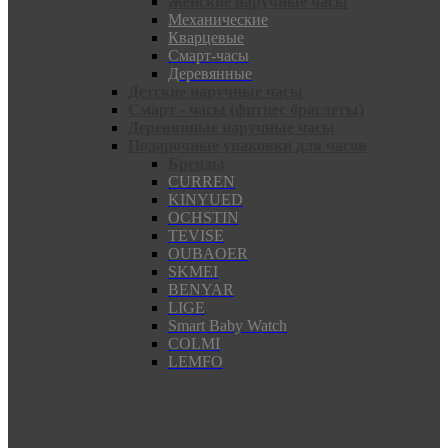
Женские наручные часы
Механические
Кварцевые
Смарт-часы
Деревянные
Детские наручные часы
Смарт - часы (фитнес браслеты)
Деревянные наручные часы
Подарочные упаковки для часов
Бренды
CURREN
KINYUED
OCHSTIN
TEVISE
OUBAOER
SKMEI
BENYAR
LIGE
Smart Baby Watch
COLMI
LEMFO