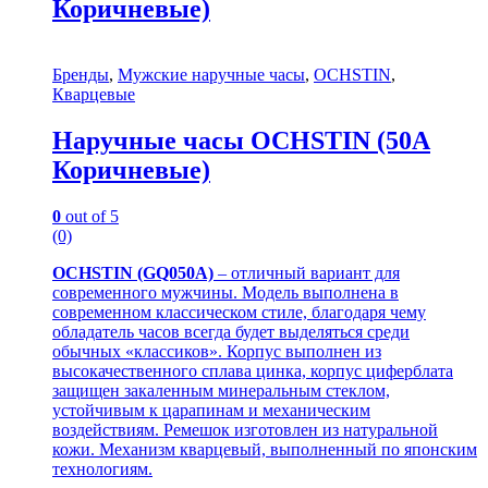
Коричневые)
Бренды
,
Мужские наручные часы
,
OCHSTIN
,
Кварцевые
Наручные часы OCHSTIN (50A
Коричневые)
0
out of 5
(0)
OCHSTIN (GQ050A)
– отличный вариант для
современного мужчины. Модель выполнена в
современном классическом стиле, благодаря чему
обладатель часов всегда будет выделяться среди
обычных «классиков». Корпус выполнен из
высокачественного сплава цинка, корпус циферблата
защищен закаленным минеральным стеклом,
устойчивым к царапинам и механическим
воздействиям. Ремешок изготовлен из натуральной
кожи. Механизм кварцевый, выполненный по японским
технологиям.