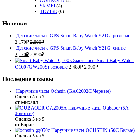
OUBAOER
(2)
SKMEI
(4)
TEVISE
(6)
Новинки
Детские часы с GPS Smart Baby Watch Y21G, розовые
2,170
₽
2,890
₽
Детские часы с GPS Smart Baby Watch Y21G, синие
2,170
₽
2,890
₽
Смарт-часы Smart Baby Watch
Q100 (GW200S) розовые
2,480
₽
2,990
₽
Последние отзывы
Наручные часы Ochstin (GA62002C Черные)
Оценка
5
из 5
от Михаил
Наручные часы Oubaoer (5A
Золотые)
Оценка
5
из 5
от Борис
Наручные часы OCHSTIN (50C Белые)
Оценка
5
из 5