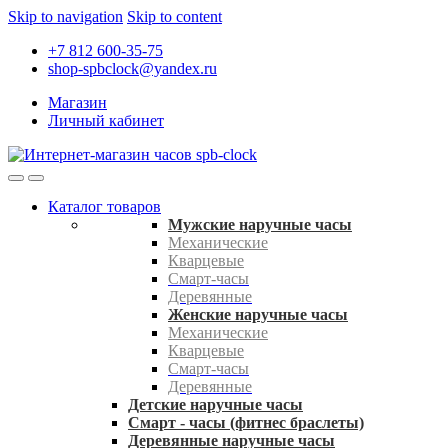
Skip to navigation
Skip to content
+7 812 600-35-75
shop-spbclock@yandex.ru
Магазин
Личный кабинет
Каталог товаров
Мужские наручные часы
Механические
Кварцевые
Смарт-часы
Деревянные
Женские наручные часы
Механические
Кварцевые
Смарт-часы
Деревянные
Детские наручные часы
Смарт - часы (фитнес браслеты)
Деревянные наручные часы