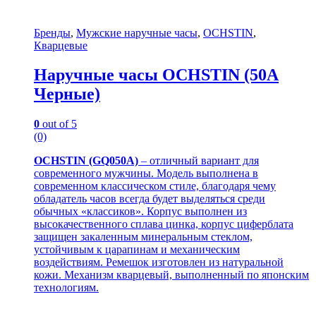
Бренды
,
Мужские наручные часы
,
OCHSTIN
,
Кварцевые
Наручные часы OCHSTIN (50A
Черные)
0
out of 5
(0)
OCHSTIN (GQ050A)
– отличный вариант для
современного мужчины. Модель выполнена в
современном классическом стиле, благодаря чему
обладатель часов всегда будет выделяться среди
обычных «классиков». Корпус выполнен из
высокачественного сплава цинка, корпус циферблата
защищен закаленным минеральным стеклом,
устойчивым к царапинам и механическим
воздействиям. Ремешок изготовлен из натуральной
кожи. Механизм кварцевый, выполненный по японским
технологиям.