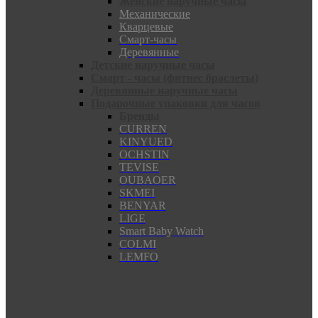
Женские наручные часы
Механические
Кварцевые
Смарт-часы
Деревянные
Детские наручные часы
Смарт - часы (фитнес браслеты)
Деревянные наручные часы
Подарочные упаковки для часов
Бренды
CURREN
KINYUED
OCHSTIN
TEVISE
OUBAOER
SKMEI
BENYAR
LIGE
Smart Baby Watch
COLMI
LEMFO