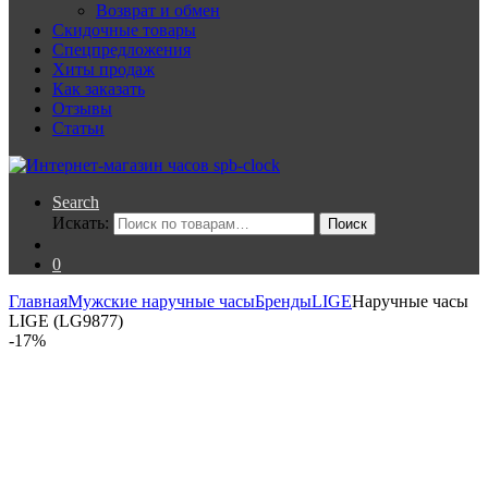
Возврат и обмен
Скидочные товары
Спецпредложения
Хиты продаж
Как заказать
Отзывы
Статьи
Search
Искать:
Поиск
0
Главная
Мужские наручные часы
Бренды
LIGE
Наручные часы
LIGE (LG9877)
-
17%