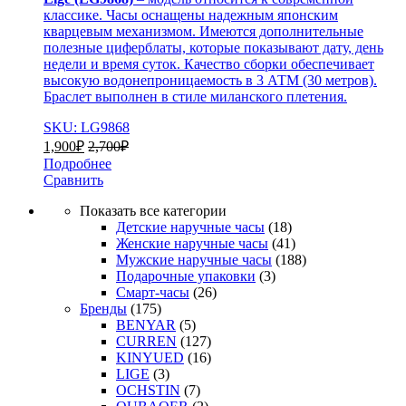
классике. Часы оснащены надежным японским
кварцевым механизмом. Имеются дополнительные
полезные циферблаты, которые показывают дату, день
недели и время суток. Качество сборки обеспечивает
высокую водонепроницаемость в 3 АТМ (30 метров).
Браслет выполнен в стиле миланского плетения.
SKU: LG9868
1,900
₽
2,700
₽
Подробнее
Сравнить
Показать все категории
Детские наручные часы
(18)
Женские наручные часы
(41)
Мужские наручные часы
(188)
Подарочные упаковки
(3)
Смарт-часы
(26)
Бренды
(175)
BENYAR
(5)
CURREN
(127)
KINYUED
(16)
LIGE
(3)
OCHSTIN
(7)