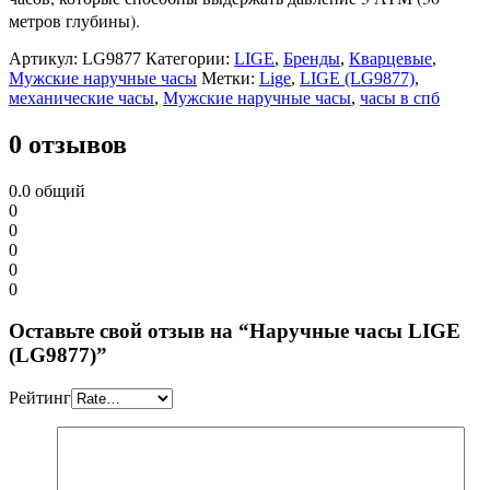
метров глубины).
Артикул:
LG9877
Категории:
LIGE
,
Бренды
,
Кварцевые
,
Мужские наручные часы
Метки:
Lige
,
LIGE (LG9877)
,
механические часы
,
Мужские наручные часы
,
часы в спб
0 отзывов
0.0
общий
0
0
0
0
0
Оставьте свой отзыв на “Наручные часы LIGE
(LG9877)”
Рейтинг