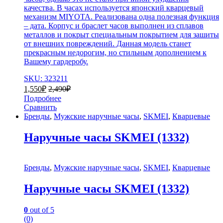
качества. В часах используется японский кварцевый
механизм MIYOTA. Реализована одна полезная функция
– дата. Корпус и браслет часов выполнен из сплавов
металлов и покрыт специальным покрытием для зашиты
от внешних повреждений. Данная модель станет
прекрасным недорогим, но стильным дополнением к
Вашему гардеробу.
SKU: 323211
1,550
₽
2,490
₽
Подробнее
Сравнить
Бренды
,
Мужские наручные часы
,
SKMEI
,
Кварцевые
Наручные часы SKMEI (1332)
Бренды
,
Мужские наручные часы
,
SKMEI
,
Кварцевые
Наручные часы SKMEI (1332)
0
out of 5
(0)