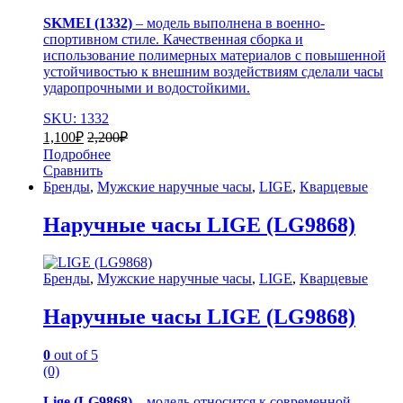
SKMEI (1332)
– модель выполнена в военно-
спортивном стиле. Качественная сборка и
использование полимерных материалов с повышенной
устойчивостью к внешним воздействиям сделали часы
ударопрочными и водостойкими.
SKU: 1332
1,100
₽
2,200
₽
Подробнее
Сравнить
Бренды
,
Мужские наручные часы
,
LIGE
,
Кварцевые
Наручные часы LIGE (LG9868)
Бренды
,
Мужские наручные часы
,
LIGE
,
Кварцевые
Наручные часы LIGE (LG9868)
0
out of 5
(0)
Lige (LG9868)
– модель относится к современной