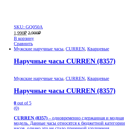
SKU: GQ050A
1,990
₽
2,900
₽
В корзину
Сравнить
Мужские наручные часы
,
CURREN
,
Кварцевые
Наручные часы CURREN (8357)
Мужские наручные часы
,
CURREN
,
Кварцевые
Наручные часы CURREN (8357)
0
out of 5
(0)
CURREN (8357)
– одновременно сдержанная и модная
модель. Данные часы относятся к бюджетной категории
часов, однако это не стало причиной ухудшения