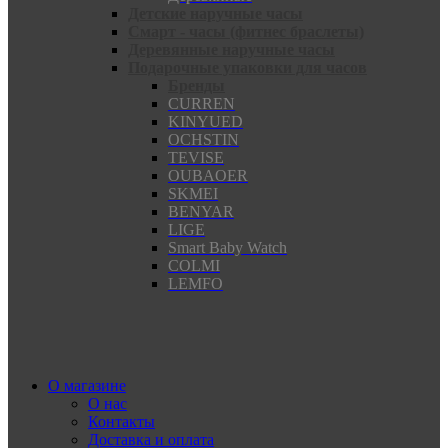
Детские наручные часы
Смарт - часы (фитнес браслеты)
Деревянные наручные часы
Подарочные упаковки для часов
Бренды
CURREN
KINYUED
OCHSTIN
TEVISE
OUBAOER
SKMEI
BENYAR
LIGE
Smart Baby Watch
COLMI
LEMFO
О магазине
О нас
Контакты
Доставка и оплата