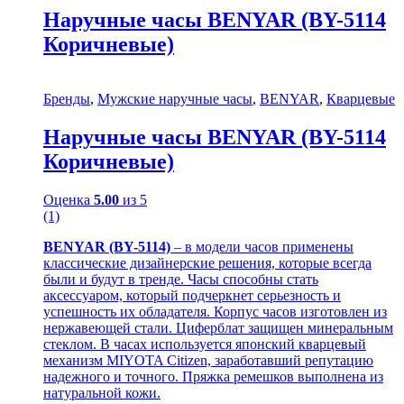
Наручные часы BENYAR (BY-5114
Коричневые)
Бренды
,
Мужские наручные часы
,
BENYAR
,
Кварцевые
Наручные часы BENYAR (BY-5114
Коричневые)
Оценка
5.00
из 5
(1)
BENYAR (BY-5114)
– в модели часов применены
классические дизайнерские решения, которые всегда
были и будут в тренде. Часы способны стать
аксессуаром, который подчеркнет серьезность и
успешность их обладателя. Корпус часов изготовлен из
нержавеющей стали. Циферблат защищен минеральным
стеклом. В часах используется японский кварцевый
механизм MIYOTA Citizen, заработавший репутацию
надежного и точного. Пряжка ремешков выполнена из
натуральной кожи.