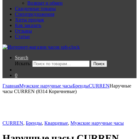
Возврат и обмен
Скидочные товары
Спецпредложения
Хиты продаж
Как заказать
Отзывы
Статьи
Search
Искать:
Поиск
0
Главная
Мужские наручные часы
Бренды
CURREN
Наручные
часы CURREN (8314 Коричневые)
CURREN
,
Бренды
,
Кварцевые
,
Мужские наручные часы
Наручные часы CURREN