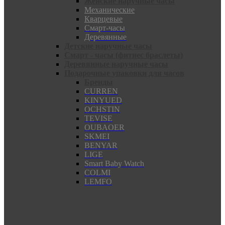
Женские наручные часы
Механические
Кварцевые
Смарт-часы
Деревянные
Детские наручные часы
Смарт - часы (фитнес браслеты)
Деревянные наручные часы
Подарочные упаковки для часов
Бренды
CURREN
KINYUED
OCHSTIN
TEVISE
OUBAOER
SKMEI
BENYAR
LIGE
Smart Baby Watch
COLMI
LEMFO