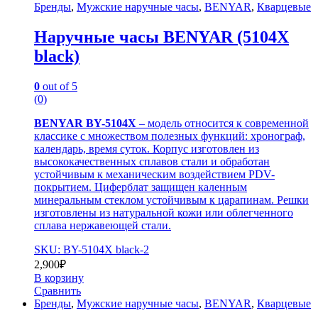
Бренды
,
Мужские наручные часы
,
BENYAR
,
Кварцевые
Наручные часы BENYAR (5104X
black)
0
out of 5
(0)
BENYAR BY-5104X
– модель относится к современной
классике с множеством полезных функций: хронограф,
календарь, время суток. Корпус изготовлен из
высококачественных сплавов стали и обработан
устойчивым к механическим воздействием PDV-
покрытием. Циферблат защищен каленным
минеральным стеклом устойчивым к царапинам. Решки
изготовлены из натуральной кожи или облегченного
сплава нержавеющей стали.
SKU: BY-5104X black-2
2,900
₽
В корзину
Сравнить
Бренды
,
Мужские наручные часы
,
BENYAR
,
Кварцевые