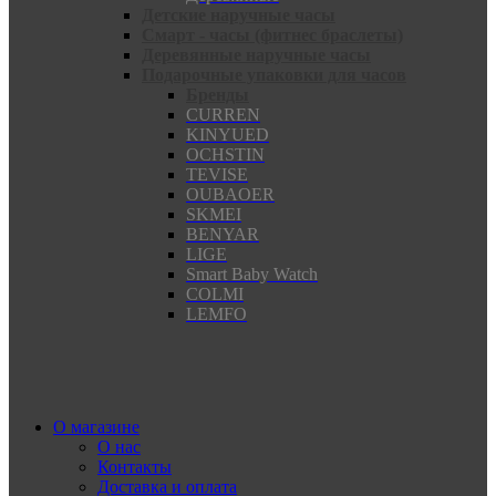
Детские наручные часы
Смарт - часы (фитнес браслеты)
Деревянные наручные часы
Подарочные упаковки для часов
Бренды
CURREN
KINYUED
OCHSTIN
TEVISE
OUBAOER
SKMEI
BENYAR
LIGE
Smart Baby Watch
COLMI
LEMFO
О магазине
О нас
Контакты
Доставка и оплата