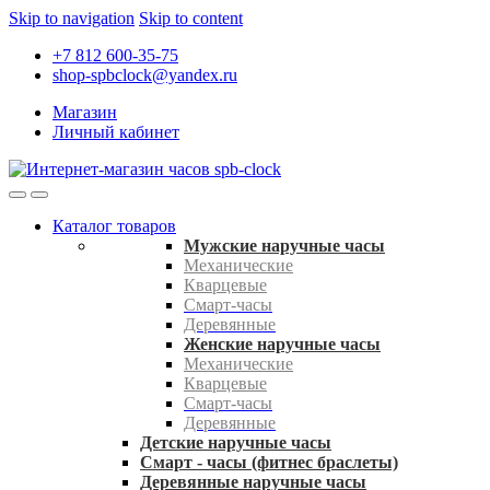
Skip to navigation
Skip to content
+7 812 600-35-75
shop-spbclock@yandex.ru
Магазин
Личный кабинет
Каталог товаров
Мужские наручные часы
Механические
Кварцевые
Смарт-часы
Деревянные
Женские наручные часы
Механические
Кварцевые
Смарт-часы
Деревянные
Детские наручные часы
Смарт - часы (фитнес браслеты)
Деревянные наручные часы