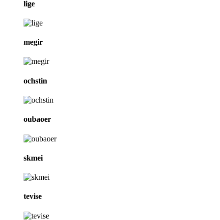
lige
megir
ochstin
oubaoer
skmei
tevise