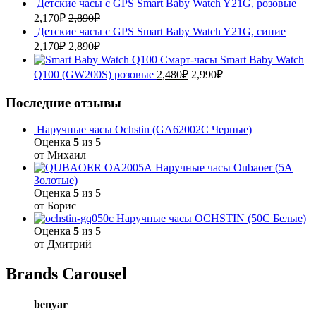
Детские часы с GPS Smart Baby Watch Y21G, розовые
2,170
₽
2,890
₽
Детские часы с GPS Smart Baby Watch Y21G, синие
2,170
₽
2,890
₽
Смарт-часы Smart Baby Watch
Q100 (GW200S) розовые
2,480
₽
2,990
₽
Последние отзывы
Наручные часы Ochstin (GA62002C Черные)
Оценка
5
из 5
от Михаил
Наручные часы Oubaoer (5A
Золотые)
Оценка
5
из 5
от Борис
Наручные часы OCHSTIN (50C Белые)
Оценка
5
из 5
от Дмитрий
Brands Carousel
benyar