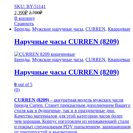
SKU: BY-51141
2,390
₽
2,700
₽
В корзину
Сравнить
Бренды
,
Мужские наручные часы
,
CURREN
,
Кварцевые
Наручные часы CURREN (8209)
Бренды
,
Мужские наручные часы
,
CURREN
,
Кварцевые
Наручные часы CURREN (8209)
0
out of 5
(0)
CURREN (8209)
– аккуратная модель мужских часов
бренда Curren. Станет прекрасным дополнением Вашего
стиля как в будничные, так и в праздничные дни.
Качество материалов для этой категории часов более
чем хорошая. Корпус изготовлен из нержавеющей стали
и покрыт специальным PDV напылением, защищающим
от притертостей и выцветания.