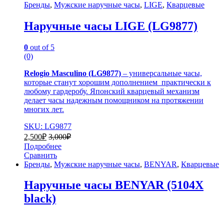
Бренды
,
Мужские наручные часы
,
LIGE
,
Кварцевые
Наручные часы LIGE (LG9877)
0
out of 5
(0)
Relogio Masculino (LG9877)
– универсальные часы,
которые станут хорошим дополнением практически к
любому гардеробу. Японский кварцевый механизм
делает часы надежным помощником на протяжении
многих лет.
SKU: LG9877
2,500
₽
3,000
₽
Подробнее
Сравнить
Бренды
,
Мужские наручные часы
,
BENYAR
,
Кварцевые
Наручные часы BENYAR (5104X
black)