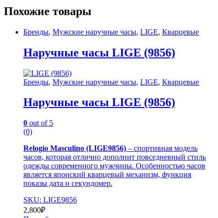
Похожие товары
Бренды
,
Мужские наручные часы
,
LIGE
,
Кварцевые
Наручные часы LIGE (9856)
Бренды
,
Мужские наручные часы
,
LIGE
,
Кварцевые
Наручные часы LIGE (9856)
0
out of 5
(0)
Relogio Masculino (LIGE9856)
– спортивная модель
часов, которая отлично дополнит повседневный стиль
одежды современного мужчины. Особенностью часов
является японский кварцевый механизм, функция
показы дата и секундомер.
SKU: LIGE9856
2,800
₽