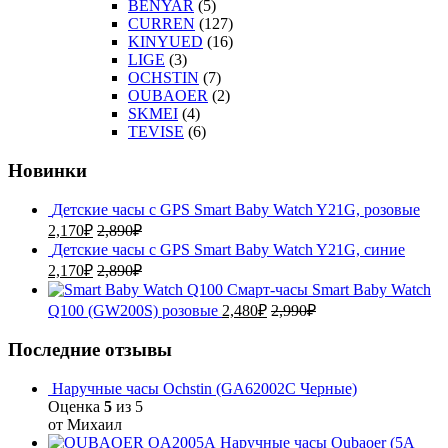
BENYAR
(5)
CURREN
(127)
KINYUED
(16)
LIGE
(3)
OCHSTIN
(7)
OUBAOER
(2)
SKMEI
(4)
TEVISE
(6)
Новинки
Детские часы с GPS Smart Baby Watch Y21G, розовые
2,170
₽
2,890
₽
Детские часы с GPS Smart Baby Watch Y21G, синие
2,170
₽
2,890
₽
Смарт-часы Smart Baby Watch
Q100 (GW200S) розовые
2,480
₽
2,990
₽
Последние отзывы
Наручные часы Ochstin (GA62002C Черные)
Оценка
5
из 5
от Михаил
Наручные часы Oubaoer (5A