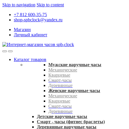
Skip to navigation
Skip to content
+7 812 600-35-75
shop-spbclock@yandex.ru
Магазин
Личный кабинет
Каталог товаров
Мужские наручные часы
Механические
Кварцевые
Смарт-часы
Деревянные
Женские наручные часы
Механические
Кварцевые
Смарт-часы
Деревянные
Детские наручные часы
Смарт - часы (фитнес браслеты)
Деревянные наручные часы