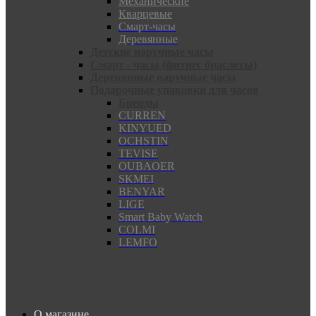
Механические
Кварцевые
Смарт-часы
Деревянные
Детские наручные часы
Смарт - часы (фитнес браслеты)
Деревянные наручные часы
Подарочные упаковки для часов
Бренды
CURREN
KINYUED
OCHSTIN
TEVISE
OUBAOER
SKMEI
BENYAR
LIGE
Smart Baby Watch
COLMI
LEMFO
О магазине