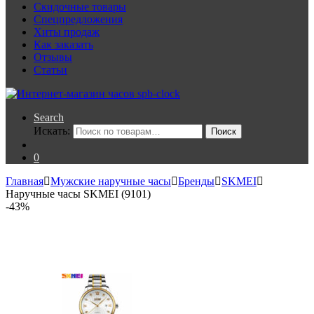
Скидочные товары
Спецпредложения
Хиты продаж
Как заказать
Отзывы
Статьи
Search
Искать:
Поиск
0
Главная
Мужские наручные часы
Бренды
SKMEI
Наручные часы SKMEI (9101)
-
43%