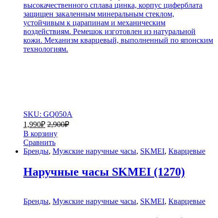
высокачественного сплава цинка, корпус циферблата
защищен закаленным минеральным стеклом,
устойчивым к царапинам и механическим
воздействиям. Ремешок изготовлен из натуральной
кожи. Механизм кварцевый, выполненный по японским
технологиям.
SKU: GQ050A
1,990
₽
2,900
₽
В корзину
Сравнить
Бренды
,
Мужские наручные часы
,
SKMEI
,
Кварцевые
Наручные часы SKMEI (1270)
Бренды
,
Мужские наручные часы
,
SKMEI
,
Кварцевые