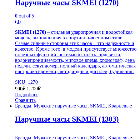
Наручные часы SKMEI (1270)
0
out of 5
(0)
SKMEI (1270)
– стильная ударопрочная и водостойкая
модель, выполненная в спортивно-военном стиле.
Самые сильные стороны этих часов – это надежность и
качество. Кроме того, в модели присутствует множество
полезных функций: антимагнитность, подсветка,
водонепроницаемость, мировое время, хронограф, день
недели, секундомер, полный календарь, автоматическая
настройка времени,светодиодный дисплей, будильник.
SKU: 1270
900
₽
1,200
₽
Подробнее
Сравнить
Бренды
,
Мужские наручные часы
,
SKMEI
,
Кварцевые
Наручные часы SKMEI (1303)
Бренды
,
Мужские наручные часы
,
SKMEI
,
Кварцевые