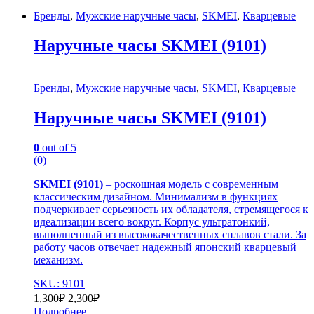
Бренды
,
Мужские наручные часы
,
SKMEI
,
Кварцевые
Наручные часы SKMEI (9101)
Бренды
,
Мужские наручные часы
,
SKMEI
,
Кварцевые
Наручные часы SKMEI (9101)
0
out of 5
(0)
SKMEI (9101)
– роскошная модель с современным
классическим дизайном. Минимализм в функциях
подчеркивает серьезность их обладателя, стремящегося к
идеализации всего вокруг. Корпус ультратонкий,
выполненный из высококачественных сплавов стали. За
работу часов отвечает надежный японский кварцевый
механизм.
SKU: 9101
1,300
₽
2,300
₽
Подробнее