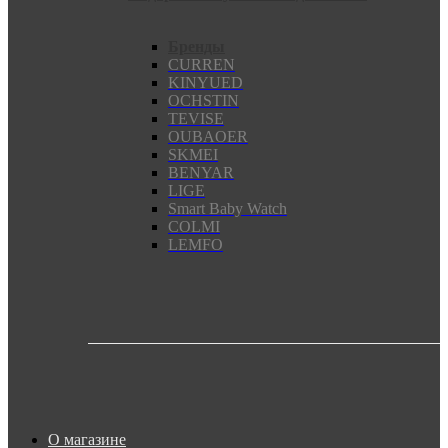
Бренды
CURREN
KINYUED
OCHSTIN
TEVISE
OUBAOER
SKMEI
BENYAR
LIGE
Smart Baby Watch
COLMI
LEMFO
О магазине