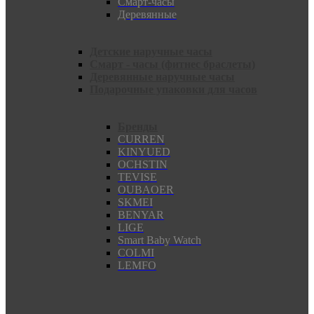
Смарт-часы
Деревянные
Детские наручные часы
Смарт - часы (фитнес браслеты)
Деревянные наручные часы
Подарочные упаковки для часов
Бренды
CURREN
KINYUED
OCHSTIN
TEVISE
OUBAOER
SKMEI
BENYAR
LIGE
Smart Baby Watch
COLMI
LEMFO