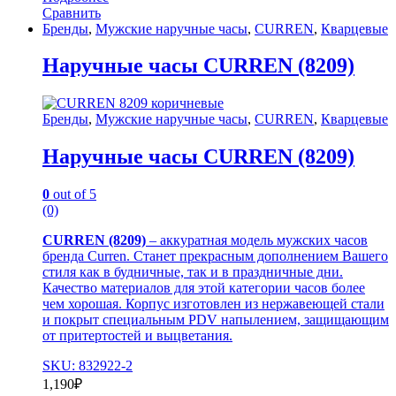
Сравнить
Бренды
,
Мужские наручные часы
,
CURREN
,
Кварцевые
Наручные часы CURREN (8209)
Бренды
,
Мужские наручные часы
,
CURREN
,
Кварцевые
Наручные часы CURREN (8209)
0
out of 5
(0)
CURREN (8209)
– аккуратная модель мужских часов
бренда Curren. Станет прекрасным дополнением Вашего
стиля как в будничные, так и в праздничные дни.
Качество материалов для этой категории часов более
чем хорошая. Корпус изготовлен из нержавеющей стали
и покрыт специальным PDV напылением, защищающим
от притертостей и выцветания.
SKU: 832922-2
1,190
₽