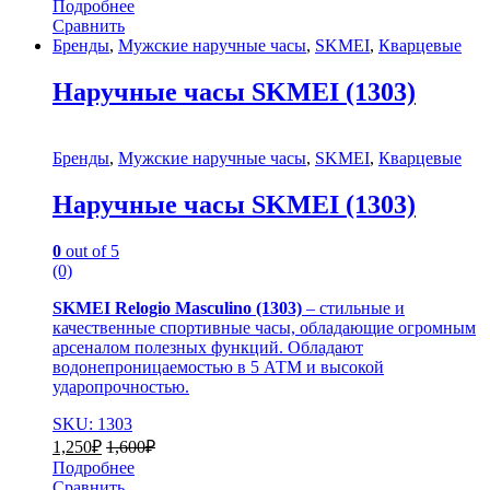
Подробнее
Сравнить
Бренды
,
Мужские наручные часы
,
SKMEI
,
Кварцевые
Наручные часы SKMEI (1303)
Бренды
,
Мужские наручные часы
,
SKMEI
,
Кварцевые
Наручные часы SKMEI (1303)
0
out of 5
(0)
SKMEI Relogio Masculino (1303)
– стильные и
качественные спортивные часы, обладающие огромным
арсеналом полезных функций. Обладают
водонепроницаемостью в 5 АТМ и высокой
ударопрочностью.
SKU: 1303
1,250
₽
1,600
₽
Подробнее
Сравнить