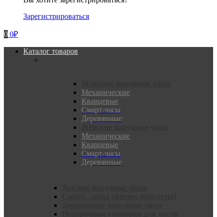
Зарегистрироваться
0
0
₽
Каталог товаров
Мужские наручные часы
Механические
Кварцевые
Смарт-часы
Деревянные
Женские наручные часы
Механические
Кварцевые
Смарт-часы
Деревянные
Детские наручные часы
Смарт - часы (фитнес браслеты)
Деревянные наручные часы
Подарочные упаковки для часов