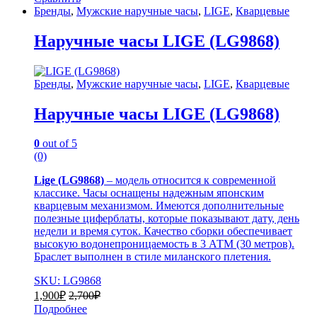
Бренды
,
Мужские наручные часы
,
LIGE
,
Кварцевые
Наручные часы LIGE (LG9868)
Бренды
,
Мужские наручные часы
,
LIGE
,
Кварцевые
Наручные часы LIGE (LG9868)
0
out of 5
(0)
Lige (LG9868)
– модель относится к современной
классике. Часы оснащены надежным японским
кварцевым механизмом. Имеются дополнительные
полезные циферблаты, которые показывают дату, день
недели и время суток. Качество сборки обеспечивает
высокую водонепроницаемость в 3 АТМ (30 метров).
Браслет выполнен в стиле миланского плетения.
SKU: LG9868
1,900
₽
2,700
₽
Подробнее