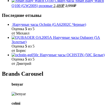
Смарт-часы Smart Baby Watch
Q100 (GW200S) розовые
2,480
₽
2,990
₽
Последние отзывы
Наручные часы Ochstin (GA62002C Черные)
Оценка
5
из 5
от Михаил
Наручные часы Oubaoer (5A
Золотые)
Оценка
5
из 5
от Борис
Наручные часы OCHSTIN (50C Белые)
Оценка
5
из 5
от Дмитрий
Brands Carousel
benyar
colmi