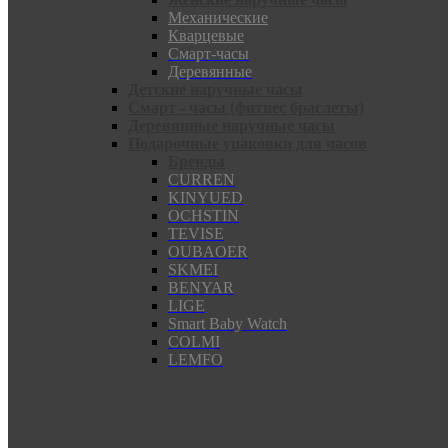
Механические
Кварцевые
Смарт-часы
Деревянные
Детские наручные часы
Смарт - часы (фитнес браслеты)
Деревянные наручные часы
Подарочные упаковки для часов
Бренды
CURREN
KINYUED
OCHSTIN
TEVISE
OUBAOER
SKMEI
BENYAR
LIGE
Smart Baby Watch
COLMI
LEMFO