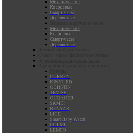
Механические
Кварцевые
Смарт-часы
Деревянные
Женские наручные часы
Механические
Кварцевые
Смарт-часы
Деревянные
Детские наручные часы
Смарт - часы (фитнес браслеты)
Деревянные наручные часы
Подарочные упаковки для часов
Бренды
CURREN
KINYUED
OCHSTIN
TEVISE
OUBAOER
SKMEI
BENYAR
LIGE
Smart Baby Watch
COLMI
LEMFO