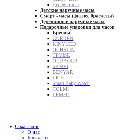
Деревянные
Детские наручные часы
Смарт - часы (фитнес браслеты)
Деревянные наручные часы
Подарочные упаковки для часов
Бренды
CURREN
KINYUED
OCHSTIN
TEVISE
OUBAOER
SKMEI
BENYAR
LIGE
Smart Baby Watch
COLMI
LEMFO
О магазине
О нас
Контакты