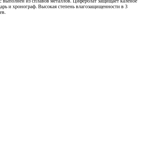
с выполнен из сплавов металлов. Циферблат защищает каленое
арь и хронограф. Высокая степень влагозащищенности в 3
ев.