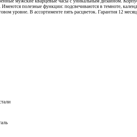
твенные мужские кварцевые часы с уникальным дизайном. Корпу
. Имеются полезные функции: подсвечиваются в темноте, календ
овом уровне. В ассортименте пять расцветок. Гарантия 12 месяц
стали
таль