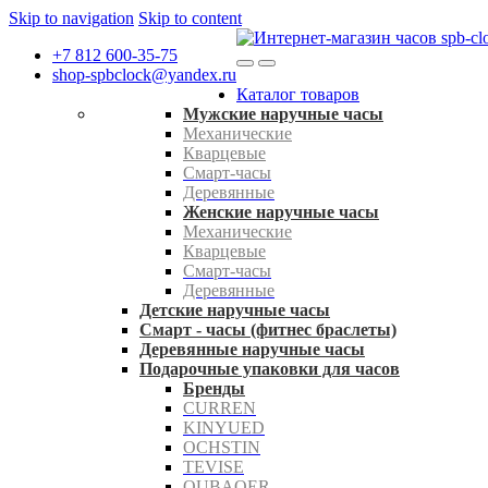
Skip to navigation
Skip to content
+7 812 600-35-75
shop-spbclock@yandex.ru
Каталог товаров
Мужские наручные часы
Механические
Кварцевые
Смарт-часы
Деревянные
Женские наручные часы
Механические
Кварцевые
Смарт-часы
Деревянные
Детские наручные часы
Смарт - часы (фитнес браслеты)
Деревянные наручные часы
Подарочные упаковки для часов
Бренды
CURREN
KINYUED
OCHSTIN
TEVISE
OUBAOER