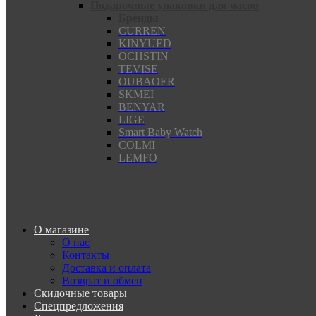
Подарочные упаковки для часов
Бренды
CURREN
KINYUED
OCHSTIN
TEVISE
OUBAOER
SKMEI
BENYAR
LIGE
Smart Baby Watch
COLMI
LEMFO
О магазине
О нас
Контакты
Доставка и оплата
Возврат и обмен
Скидочные товары
Спецпредложения