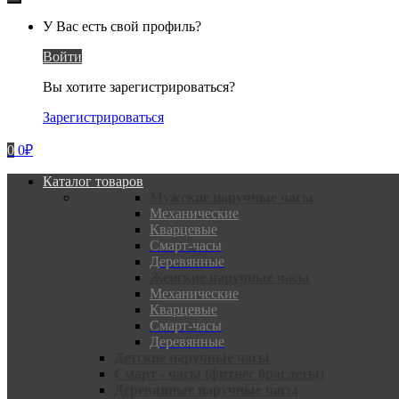
У Вас есть свой профиль?
Войти
Вы хотите зарегистрироваться?
Зарегистрироваться
0
0
₽
Каталог товаров
Мужские наручные часы
Механические
Кварцевые
Смарт-часы
Деревянные
Женские наручные часы
Механические
Кварцевые
Смарт-часы
Деревянные
Детские наручные часы
Смарт - часы (фитнес браслеты)
Деревянные наручные часы