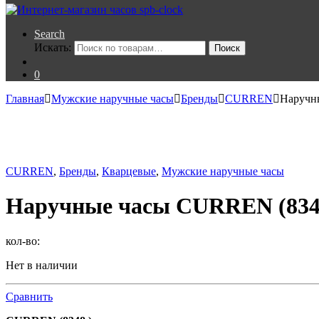
Search
Искать:
Поиск
0
Главная
Мужские наручные часы
Бренды
CURREN
Наручн
CURREN
,
Бренды
,
Кварцевые
,
Мужские наручные часы
Наручные часы CURREN (834
кол-во:
Нет в наличии
Сравнить