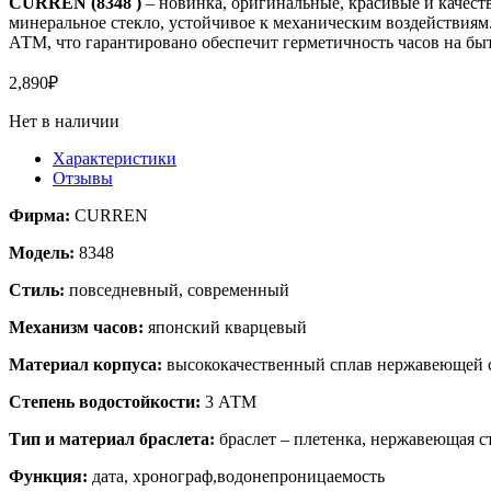
CURREN (
8348
)
– новинка, оригинальные, красивые и качес
минеральное стекло, устойчивое к механическим воздействиям
АТМ, что гарантировано обеспечит герметичность часов на быт
2,890
₽
Нет в наличии
Характеристики
Отзывы
Фирма:
CURREN
Модель:
8348
Стиль:
повседневный, современный
Механизм часов:
японский кварцевый
Материал корпуса:
высококачественный сплав нержавеющей 
Степень водостойкости:
3 АТМ
Тип и материал браслета:
браслет – плетенка, нержавеющая с
Функция:
дата, хронограф,водонепроницаемость