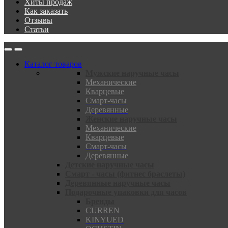
Хиты продаж
Как заказать
Отзывы
Статьи
Каталог товаров
Мужские наручные часы
Механические
Кварцевые
Смарт-часы
Деревянные
Женские наручные часы
Механические
Кварцевые
Смарт-часы
Деревянные
Детские наручные часы
Смарт - часы (фитнес браслеты)
Деревянные наручные часы
Подарочные упаковки для часов
Бренды
CURREN
KINYUED