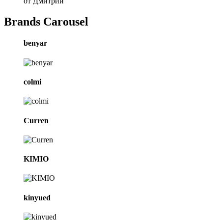
от Дмитрий
Brands Carousel
benyar
colmi
Curren
KIMIO
kinyued