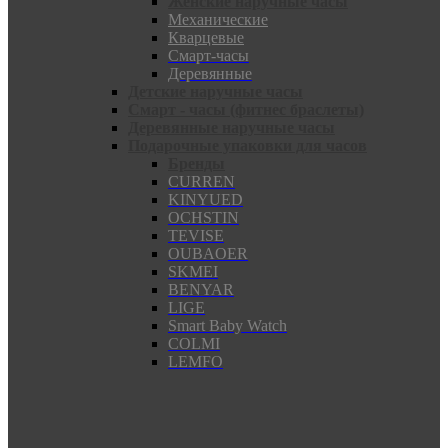
Женские наручные часы
Механические
Кварцевые
Смарт-часы
Деревянные
Детские наручные часы
Смарт - часы (фитнес браслеты)
Деревянные наручные часы
Подарочные упаковки для часов
Бренды
CURREN
KINYUED
OCHSTIN
TEVISE
OUBAOER
SKMEI
BENYAR
LIGE
Smart Baby Watch
COLMI
LEMFO