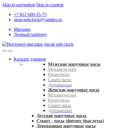
Skip to navigation
Skip to content
+7 812 600-35-75
shop-spbclock@yandex.ru
Магазин
Личный кабинет
Каталог товаров
Мужские наручные часы
Механические
Кварцевые
Смарт-часы
Деревянные
Женские наручные часы
Механические
Кварцевые
Смарт-часы
Деревянные
Детские наручные часы
Смарт - часы (фитнес браслеты)
Деревянные наручные часы