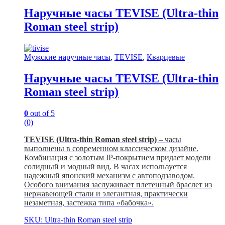
Наручные часы TEVISE (Ultra-thin
Roman steel strip)
Мужские наручные часы
,
TEVISE
,
Кварцевые
Наручные часы TEVISE (Ultra-thin
Roman steel strip)
0
out of 5
(0)
TEVISE (Ultra-thin Roman steel strip)
– часы
выполнены в современном классическом дизайне.
Комбинация с золотым IP-покрытием придает модели
солидный и модный вид. В часах используется
надежный японский механизм с автоподзаводом.
Особого внимания заслуживает плетенный браслет из
нержавеющей стали и элегантная, практически
незаметная, застежка типа «бабочка».
SKU: Ultra-thin Roman steel strip