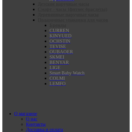
Детские наручные часы
Смарт - часы (фитнес браслеты)
Деревянные наручные часы
Подарочные упаковки для часов
Бренды
CURREN
KINYUED
OCHSTIN
TEVISE
OUBAOER
SKMEI
BENYAR
LIGE
Smart Baby Watch
COLMI
LEMFO
О магазине
О нас
Контакты
Доставка и оплата