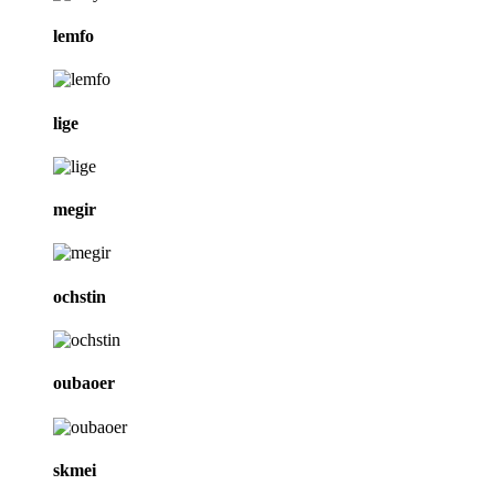
lemfo
lige
megir
ochstin
oubaoer
skmei