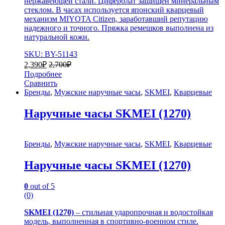
нержавеющей стали. Циферблат защищен минеральным
стеклом. В часах используется японский кварцевый
механизм MIYOTA Citizen, заработавший репутацию
надежного и точного. Пряжка ремешков выполнена из
натуральной кожи.
SKU: BY-51143
2,390
₽
2,700
₽
Подробнее
Сравнить
Бренды
,
Мужские наручные часы
,
SKMEI
,
Кварцевые
Наручные часы SKMEI (1270)
Бренды
,
Мужские наручные часы
,
SKMEI
,
Кварцевые
Наручные часы SKMEI (1270)
0
out of 5
(0)
SKMEI (1270)
– стильная ударопрочная и водостойкая
модель, выполненная в спортивно-военном стиле.