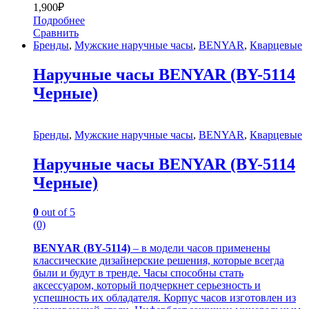
1,900
₽
Подробнее
Сравнить
Бренды
,
Мужские наручные часы
,
BENYAR
,
Кварцевые
Наручные часы BENYAR (BY-5114
Черные)
Бренды
,
Мужские наручные часы
,
BENYAR
,
Кварцевые
Наручные часы BENYAR (BY-5114
Черные)
0
out of 5
(0)
BENYAR (BY-5114)
– в модели часов применены
классические дизайнерские решения, которые всегда
были и будут в тренде. Часы способны стать
аксессуаром, который подчеркнет серьезность и
успешность их обладателя. Корпус часов изготовлен из