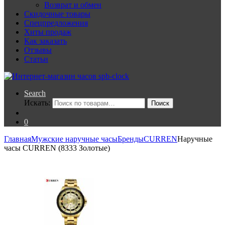
Возврат и обмен
Скидочные товары
Спецпредложения
Хиты продаж
Как заказать
Отзывы
Статьи
Search
Искать:
Поиск
0
Главная
Мужские наручные часы
Бренды
CURREN
Наручные
часы CURREN (8333 Золотые)