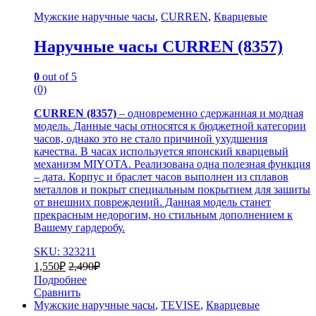
Мужские наручные часы
,
CURREN
,
Кварцевые
Наручные часы CURREN (8357)
0
out of 5
(0)
CURREN (8357)
– одновременно сдержанная и модная
модель. Данные часы относятся к бюджетной категории
часов, однако это не стало причиной ухудшения
качества. В часах используется японский кварцевый
механизм MIYOTA. Реализована одна полезная функция
– дата. Корпус и браслет часов выполнен из сплавов
металлов и покрыт специальным покрытием для зашиты
от внешних повреждений. Данная модель станет
прекрасным недорогим, но стильным дополнением к
Вашему гардеробу.
SKU: 323211
1,550
₽
2,490
₽
Подробнее
Сравнить
Мужские наручные часы
,
TEVISE
,
Кварцевые