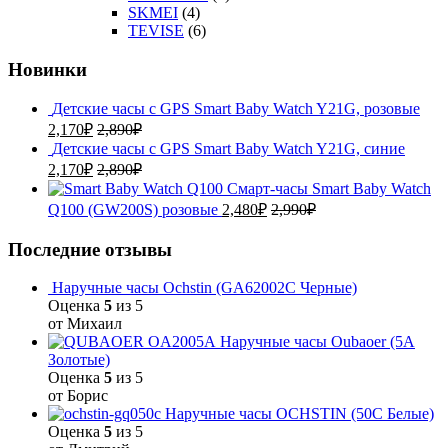
SKMEI
(4)
TEVISE
(6)
Новинки
Детские часы с GPS Smart Baby Watch Y21G, розовые
2,170
₽
2,890
₽
Детские часы с GPS Smart Baby Watch Y21G, синие
2,170
₽
2,890
₽
Смарт-часы Smart Baby Watch
Q100 (GW200S) розовые
2,480
₽
2,990
₽
Последние отзывы
Наручные часы Ochstin (GA62002C Черные)
Оценка
5
из 5
от Михаил
Наручные часы Oubaoer (5A
Золотые)
Оценка
5
из 5
от Борис
Наручные часы OCHSTIN (50C Белые)
Оценка
5
из 5