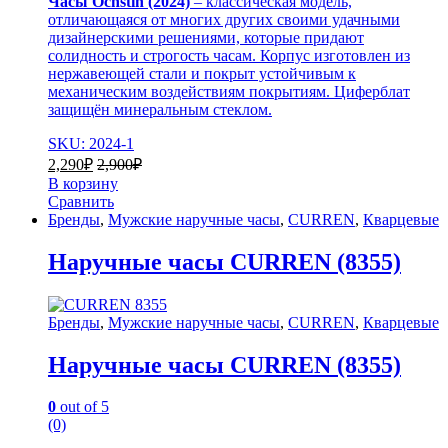
Часы Ochstin (2024)
– классическая модель,
отличающаяся от многих других своими удачными
дизайнерскими решениями, которые придают
солидность и строгость часам. Корпус изготовлен из
нержавеющей стали и покрыт устойчивым к
механическим воздействиям покрытиям. Циферблат
защищён минеральным стеклом.
SKU: 2024-1
2,290
₽
2,900
₽
В корзину
Сравнить
Бренды
,
Мужские наручные часы
,
CURREN
,
Кварцевые
Наручные часы CURREN (8355)
Бренды
,
Мужские наручные часы
,
CURREN
,
Кварцевые
Наручные часы CURREN (8355)
0
out of 5
(0)