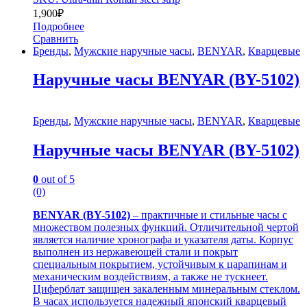
1,900
₽
Подробнее
Сравнить
Бренды
,
Мужские наручные часы
,
BENYAR
,
Кварцевые
Наручные часы BENYAR (BY-5102)
Бренды
,
Мужские наручные часы
,
BENYAR
,
Кварцевые
Наручные часы BENYAR (BY-5102)
0
out of 5
(0)
BENYAR (BY-5102)
– практичные и стильные часы с
множеством полезных функций. Отличительной чертой
является наличие хронографа и указателя даты. Корпус
выполнен из нержавеющей стали и покрыт
специальным покрытием, устойчивым к царапинам и
механическим воздействиям, а также не тускнеет.
Циферблат защищен закаленным минеральным стеклом.
В часах используется надежный японский кварцевый