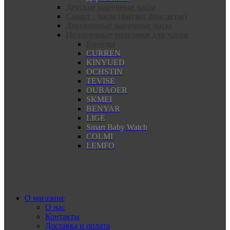
Детские наручные часы
Смарт - часы (фитнес браслеты)
Деревянные наручные часы
Подарочные упаковки для часов
Бренды
CURREN
KINYUED
OCHSTIN
TEVISE
OUBAOER
SKMEI
BENYAR
LIGE
Smart Baby Watch
COLMI
LEMFO
О магазине
О нас
Контакты
Доставка и оплата