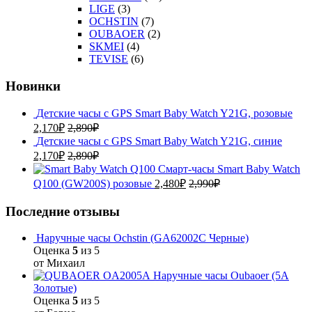
LIGE
(3)
OCHSTIN
(7)
OUBAOER
(2)
SKMEI
(4)
TEVISE
(6)
Новинки
Детские часы с GPS Smart Baby Watch Y21G, розовые
2,170
₽
2,890
₽
Детские часы с GPS Smart Baby Watch Y21G, синие
2,170
₽
2,890
₽
Смарт-часы Smart Baby Watch
Q100 (GW200S) розовые
2,480
₽
2,990
₽
Последние отзывы
Наручные часы Ochstin (GA62002C Черные)
Оценка
5
из 5
от Михаил
Наручные часы Oubaoer (5A
Золотые)
Оценка
5
из 5