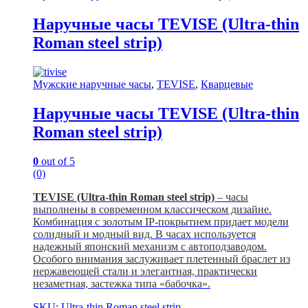
Наручные часы TEVISE (Ultra-thin
Roman steel strip)
Мужские наручные часы
,
TEVISE
,
Кварцевые
Наручные часы TEVISE (Ultra-thin
Roman steel strip)
0
out of 5
(0)
TEVISE (Ultra-thin Roman steel strip)
– часы
выполнены в современном классическом дизайне.
Комбинация с золотым IP-покрытием придает модели
солидный и модный вид. В часах используется
надежный японский механизм с автоподзаводом.
Особого внимания заслуживает плетенный браслет из
нержавеющей стали и элегантная, практически
незаметная, застежка типа «бабочка».
SKU: Ultra-thin Roman steel strip