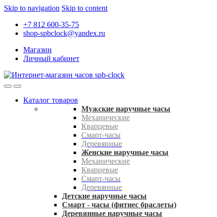
Skip to navigation
Skip to content
+7 812 600-35-75
shop-spbclock@yandex.ru
Магазин
Личный кабинет
Каталог товаров
Мужские наручные часы
Механические
Кварцевые
Смарт-часы
Деревянные
Женские наручные часы
Механические
Кварцевые
Смарт-часы
Деревянные
Детские наручные часы
Смарт - часы (фитнес браслеты)
Деревянные наручные часы