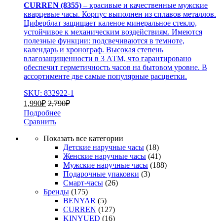
CURREN (8355)
– красивые и качественные мужские
кварцевые часы. Корпус выполнен из сплавов металлов.
Циферблат защищает каленое минеральное стекло,
устойчивое к механическим воздействиям. Имеются
полезные функции: подсвечиваются в темноте,
календарь и хронограф. Высокая степень
влагозащищенности в 3 АТМ, что гарантировано
обеспечит герметичность часов на бытовом уровне. В
ассортименте две самые популярные расцветки.
SKU: 832922-1
1,990
₽
2,790
₽
Подробнее
Сравнить
Показать все категории
Детские наручные часы
(18)
Женские наручные часы
(41)
Мужские наручные часы
(188)
Подарочные упаковки
(3)
Смарт-часы
(26)
Бренды
(175)
BENYAR
(5)
CURREN
(127)
KINYUED
(16)