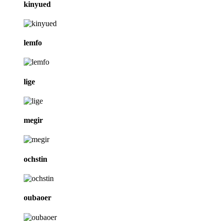
kinyued
lemfo
lige
megir
ochstin
oubaoer