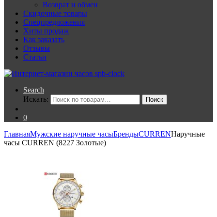
Возврат и обмен
Скидочные товары
Спецпредложения
Хиты продаж
Как заказать
Отзывы
Статьи
Search
Искать:
Поиск
0
Главная
Мужские наручные часы
Бренды
CURREN
Наручные
часы CURREN (8227 Золотые)