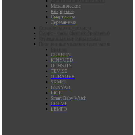
Женские наручные часы
Механические
Кварцевые
Смарт-часы
Деревянные
Детские наручные часы
Смарт - часы (фитнес браслеты)
Деревянные наручные часы
Подарочные упаковки для часов
Бренды
CURREN
KINYUED
OCHSTIN
TEVISE
OUBAOER
SKMEI
BENYAR
LIGE
Smart Baby Watch
COLMI
LEMFO