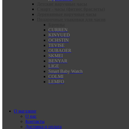
Детские наручные часы
Смарт - часы (фитнес браслеты)
Деревянные наручные часы
Подарочные упаковки для часов
Бренды
CURREN
KINYUED
OCHSTIN
TEVISE
OUBAOER
SKMEI
BENYAR
LIGE
Smart Baby Watch
COLMI
LEMFO
О магазине
О нас
Контакты
Доставка и оплата