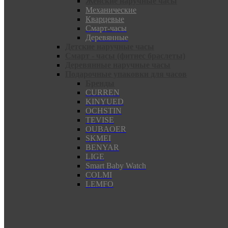
Женские наручные часы
Механические
Кварцевые
Смарт-часы
Деревянные
Детские наручные часы
Смарт - часы (фитнес браслеты)
Деревянные наручные часы
Подарочные упаковки для часов
Бренды
CURREN
KINYUED
OCHSTIN
TEVISE
OUBAOER
SKMEI
BENYAR
LIGE
Smart Baby Watch
COLMI
LEMFO