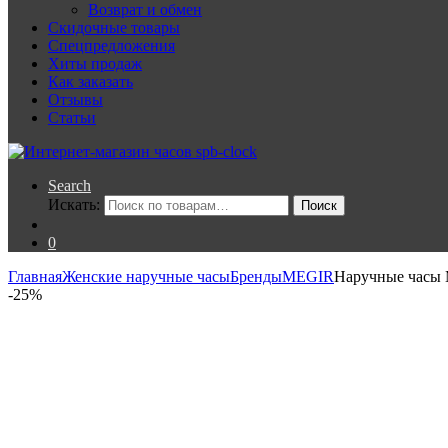
Возврат и обмен
Скидочные товары
Спецпредложения
Хиты продаж
Как заказать
Отзывы
Статьи
Search
Искать:
Поиск
0
Главная
Женские наручные часы
Бренды
MEGIR
Наручные часы 
-
25%