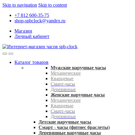
Skip to navigation
Skip to content
+7 812 600-35-75
shop-spbclock@yandex.ru
Магазин
Личный кабинет
Каталог товаров
Мужские наручные часы
Механические
Кварцевые
Смарт-часы
Деревянные
Женские наручные часы
Механические
Кварцевые
Смарт-часы
Деревянные
Детские наручные часы
Смарт - часы (фитнес браслеты)
Деревянные наручные часы