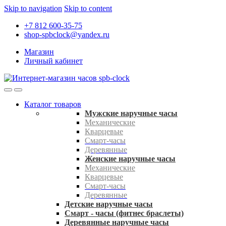
Skip to navigation
Skip to content
+7 812 600-35-75
shop-spbclock@yandex.ru
Магазин
Личный кабинет
Каталог товаров
Мужские наручные часы
Механические
Кварцевые
Смарт-часы
Деревянные
Женские наручные часы
Механические
Кварцевые
Смарт-часы
Деревянные
Детские наручные часы
Смарт - часы (фитнес браслеты)
Деревянные наручные часы