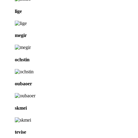
lige
megir
ochstin
oubaoer
skmei
tevise