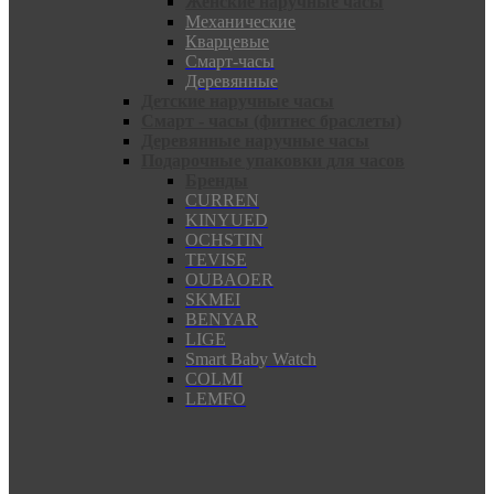
Женские наручные часы
Механические
Кварцевые
Смарт-часы
Деревянные
Детские наручные часы
Смарт - часы (фитнес браслеты)
Деревянные наручные часы
Подарочные упаковки для часов
Бренды
CURREN
KINYUED
OCHSTIN
TEVISE
OUBAOER
SKMEI
BENYAR
LIGE
Smart Baby Watch
COLMI
LEMFO