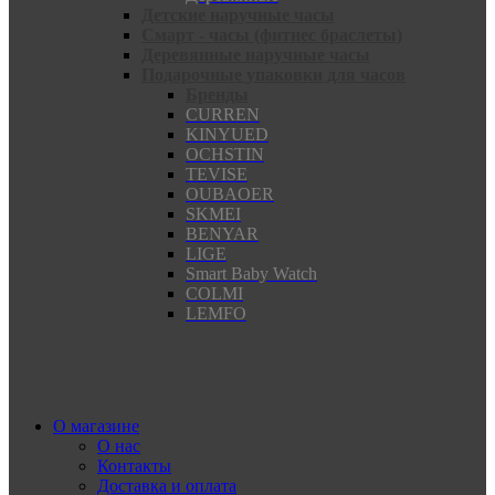
Детские наручные часы
Смарт - часы (фитнес браслеты)
Деревянные наручные часы
Подарочные упаковки для часов
Бренды
CURREN
KINYUED
OCHSTIN
TEVISE
OUBAOER
SKMEI
BENYAR
LIGE
Smart Baby Watch
COLMI
LEMFO
О магазине
О нас
Контакты
Доставка и оплата