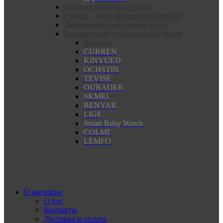
Детские наручные часы
Смарт - часы (фитнес браслеты)
Деревянные наручные часы
Подарочные упаковки для часов
Бренды
CURREN
KINYUED
OCHSTIN
TEVISE
OUBAOER
SKMEI
BENYAR
LIGE
Smart Baby Watch
COLMI
LEMFO
О магазине
О нас
Контакты
Доставка и оплата