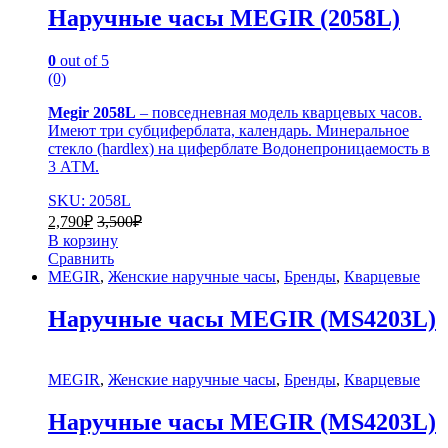
Наручные часы MEGIR (2058L)
0
out of 5
(0)
Megir 2058L
– повседневная модель кварцевых часов.
Имеют три субциферблата, календарь. Минеральное
стекло (hardlex) на циферблате Водонепроницаемость в
3 АТМ.
SKU: 2058L
2,790
₽
3,500
₽
В корзину
Сравнить
MEGIR
,
Женские наручные часы
,
Бренды
,
Кварцевые
Наручные часы MEGIR (MS4203L)
MEGIR
,
Женские наручные часы
,
Бренды
,
Кварцевые
Наручные часы MEGIR (MS4203L)