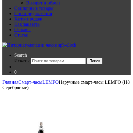
Возврат и обмен
Скидочные товары
Спецпредложения
Хиты продаж
Как заказать
Отзывы
Статьи
Search
Искать:
Поиск
0
Главная
Смарт-часы
LEMFO
Наручные смарт-часы LEMFO (H8
Серебряные)