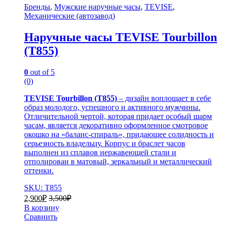
Бренды
,
Мужские наручные часы
,
TEVISE
,
Механические (автозавод)
Наручные часы TEVISE Tourbillon
(T855)
0
out of 5
(0)
TEVISE Tourbillon (T855)
– дизайн воплощает в себе
образ молодого, успешного и активного мужчины.
Отличительной чертой, которая придает особый шарм
часам, является декоративно оформленное смотровое
окошко на «баланс-спираль», придающее солидность и
серьезность владельцу. Корпус и браслет часов
выполнен из сплавов нержавеющей стали и
отполирован в матовый, зеркальный и металлический
оттенки.
SKU: T855
2,900
₽
3,500
₽
В корзину
Сравнить