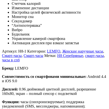
Счетчик калорий
Изменение дистанции
Настройка целей физической активности
Монитор сна
Секундомер
“Антипотеряшка”
Вибро
Будильник
Управление камерой смартфона
Активация дисплея при взмахе запястья
Артикул:
H8-1
Категории:
LEMFO
,
Женские наручные часы
,
Смарт-часы
,
Смарт-часы
Метки:
H8 Серебряные
,
смарт-часы
,
часы в спб
Бренд:
LEMFO
Совместимость со смартфонами минимальные:
Android 4.4
и iOS 9.0
Дисплей:
0.96 дюймовый цветной дисплей, разрешение
160х80, экран – полный сенсор с подсветкой
Функции:
часы (синхронизируемые); поддержка
уведомлений (SMS, мессенджеры, напоминания);