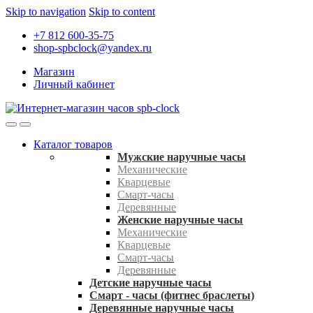
Skip to navigation
Skip to content
+7 812 600-35-75
shop-spbclock@yandex.ru
Магазин
Личный кабинет
Каталог товаров
Мужские наручные часы
Механические
Кварцевые
Смарт-часы
Деревянные
Женские наручные часы
Механические
Кварцевые
Смарт-часы
Деревянные
Детские наручные часы
Смарт - часы (фитнес браслеты)
Деревянные наручные часы