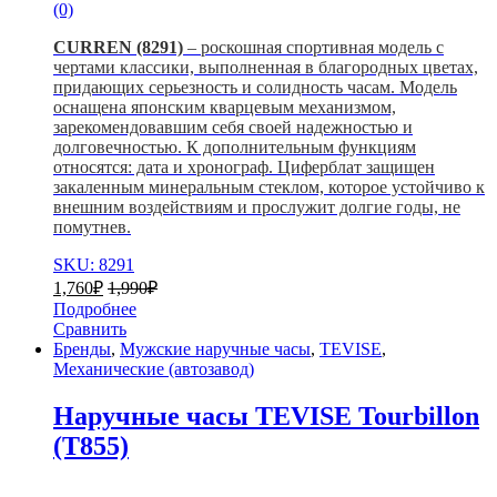
(0)
CURREN (8291)
– роскошная спортивная модель с
чертами классики, выполненная в благородных цветах,
придающих серьезность и солидность часам. Модель
оснащена японским кварцевым механизмом,
зарекомендовавшим себя своей надежностью и
долговечностью. К дополнительным функциям
относятся: дата и хронограф. Циферблат защищен
закаленным минеральным стеклом, которое устойчиво к
внешним воздействиям и прослужит долгие годы, не
помутнев.
SKU: 8291
1,760
₽
1,990
₽
Подробнее
Сравнить
Бренды
,
Мужские наручные часы
,
TEVISE
,
Механические (автозавод)
Наручные часы TEVISE Tourbillon
(T855)