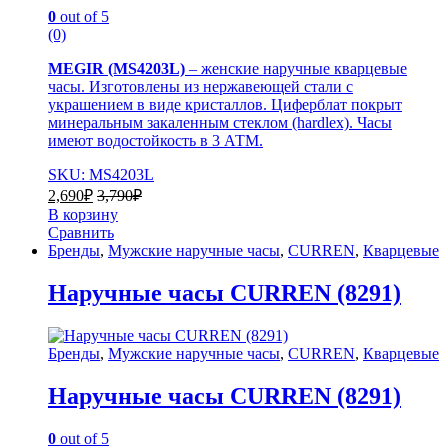
0
out of 5
(0)
MEGIR (MS4203L)
– женские наручные кварцевые
часы. Изготовлены из нержавеющей стали с
украшением в виде кристаллов. Циферблат покрыт
минеральным закаленным стеклом (hardlex). Часы
имеют водостойкость в 3 АТМ.
SKU: MS4203L
2,690
₽
3,790
₽
В корзину
Сравнить
Бренды
,
Мужские наручные часы
,
CURREN
,
Кварцевые
Наручные часы CURREN (8291)
Бренды
,
Мужские наручные часы
,
CURREN
,
Кварцевые
Наручные часы CURREN (8291)
0
out of 5