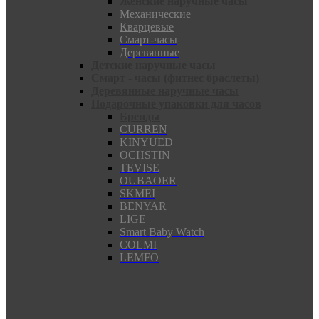
Женские наручные часы
Механические
Кварцевые
Смарт-часы
Деревянные
Детские наручные часы
Смарт - часы (фитнес браслеты)
Деревянные наручные часы
Подарочные упаковки для часов
Бренды
CURREN
KINYUED
OCHSTIN
TEVISE
OUBAOER
SKMEI
BENYAR
LIGE
Smart Baby Watch
COLMI
LEMFO