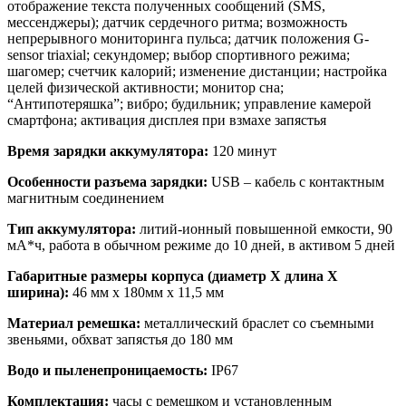
отображение текста полученных сообщений (SMS,
мессенджеры); датчик сердечного ритма; возможность
непрерывного мониторинга пульса; датчик положения G-
sensor triaxial; секундомер; выбор спортивного режима;
шагомер; счетчик калорий; изменение дистанции; настройка
целей физической активности; монитор сна;
“Антипотеряшка”; вибро; будильник; управление камерой
смартфона; активация дисплея при взмахе запястья
Время зарядки аккумулятора:
120 минут
Особенности разъема зарядки:
USB – кабель с контактным
магнитным соединением
Тип аккумулятора:
литий-ионный повышенной емкости, 90
мА*ч, работа в обычном режиме до 10 дней, в активом 5 дней
Габаритные размеры корпуса (диаметр Х длина Х
ширина):
46 мм x 180мм x 11,5 мм
Материал ремешка:
металлический браслет со съемными
звеньями, обхват запястья до 180 мм
Водо и пыленепроницаемость:
IP67
Комплектация:
часы с ремешком и установленным