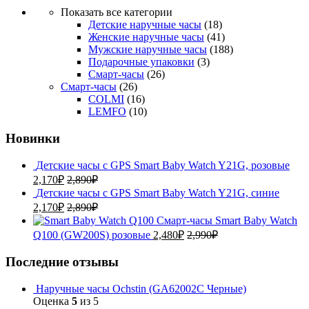
Показать все категории
Детские наручные часы
(18)
Женские наручные часы
(41)
Мужские наручные часы
(188)
Подарочные упаковки
(3)
Смарт-часы
(26)
Смарт-часы
(26)
COLMI
(16)
LEMFO
(10)
Новинки
Детские часы с GPS Smart Baby Watch Y21G, розовые
2,170
₽
2,890
₽
Детские часы с GPS Smart Baby Watch Y21G, синие
2,170
₽
2,890
₽
Смарт-часы Smart Baby Watch
Q100 (GW200S) розовые
2,480
₽
2,990
₽
Последние отзывы
Наручные часы Ochstin (GA62002C Черные)
Оценка
5
из 5