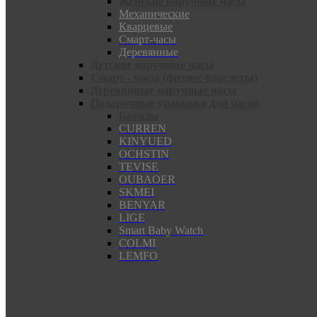
Женские наручные часы
Механические
Кварцевые
Смарт-часы
Деревянные
Детские наручные часы
Смарт - часы (фитнес браслеты)
Деревянные наручные часы
Подарочные упаковки для часов
Бренды
CURREN
KINYUED
OCHSTIN
TEVISE
OUBAOER
SKMEI
BENYAR
LIGE
Smart Baby Watch
COLMI
LEMFO