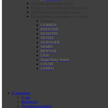
Детские наручные часы
Смарт - часы (фитнес браслеты)
Деревянные наручные часы
Подарочные упаковки для часов
Бренды
CURREN
KINYUED
OCHSTIN
TEVISE
OUBAOER
SKMEI
BENYAR
LIGE
Smart Baby Watch
COLMI
LEMFO
О магазине
О нас
Контакты
Доставка и оплата