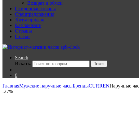
Возврат и обмен
Скидочные товары
Спецпредложения
Хиты продаж
Как заказать
Отзывы
Статьи
Search
Искать:
Поиск
0
Главная
Мужские наручные часы
Бренды
CURREN
Наручные час
-
27%