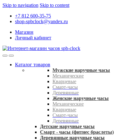
Skip to navigation
Skip to content
+7 812 600-35-75
shop-spbclock@yandex.ru
Магазин
Личный кабинет
Каталог товаров
Мужские наручные часы
Механические
Кварцевые
Смарт-часы
Деревянные
Женские наручные часы
Механические
Кварцевые
Смарт-часы
Деревянные
Детские наручные часы
Смарт - часы (фитнес браслеты)
Деревянные наручные часы